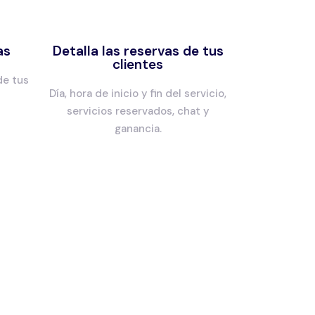
as
Detalla las reservas de tus
clientes
 de tus
Día, hora de inicio y fin del servicio,
servicios reservados, chat y
ganancia.