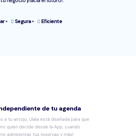
 tu negocio ¡hacia el futuro!.
sar
Segura
Eficiente
independiente de tu agenda
o a tu antojo, Ulala está diseñada para que
mo quien decide desde la App, cuando
ómo administras tus reservas y más!