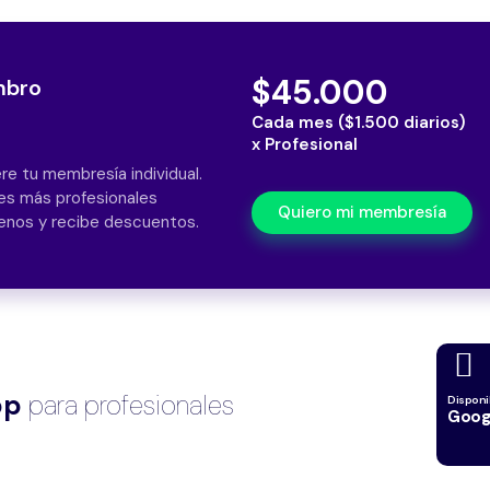
$45.000
mbro
Cada mes ($1.500 diarios)
x Profesional
re tu membresía individual.
nes más profesionales
Quiero mi membresía
enos y recibe descuentos.
pp
para profesionales
Disponi
Googl