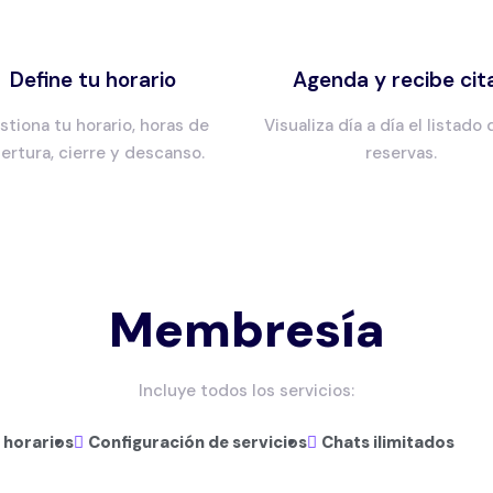
Define tu horario
Agenda y recibe cit
stiona tu horario, horas de
Visualiza día a día el listado
ertura, cierre y descanso.
reservas.
Membresía
Incluye todos los servicios:
 horarios
Configuración de servicios
Chats ilimitados