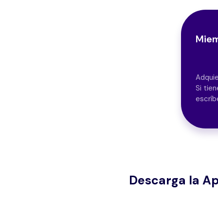
Mie
Adquie
Si tie
escríb
Descarga la A