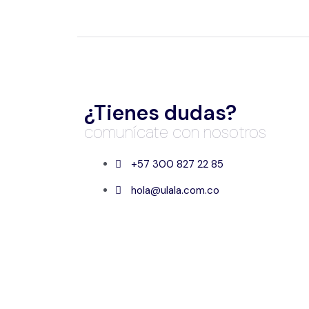
¿Tienes dudas?
comunícate con nosotros
+57 300 827 22 85
hola@ulala.com.co