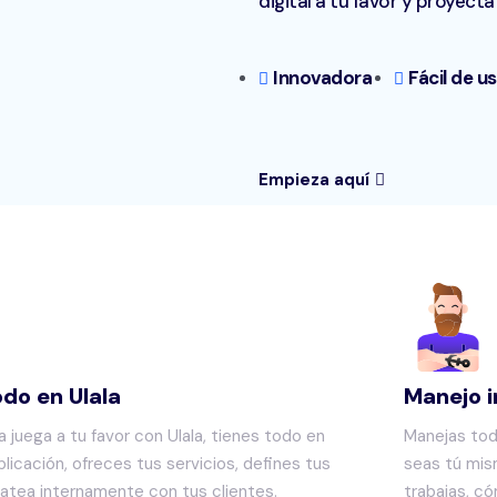
digital a tu favor y proyecta
Innovadora
Fácil de u
Empieza aquí
odo en Ulala
Manejo 
a juega a tu favor con Ulala, tienes todo en
Manejas tod
licación, ofreces tus servicios, defines tus
seas tú mis
hatea internamente con tus clientes.
trabajas, c