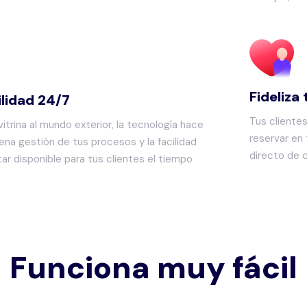
Fideliza 
ilidad 24/7
Tus cliente
vitrina al mundo exterior, la tecnología hace
reservar en
uena gestión de tus procesos y la facilidad
directo de 
ar disponible para tus clientes el tiempo
Funciona muy fácil