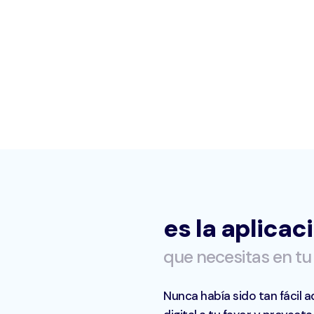
es la aplicac
que necesitas en tu 
Nunca había sido tan fácil a