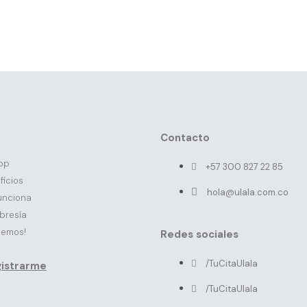
Contacto
pp
+57 300 827 22 85
ficios
hola@ulala.com.co
funciona
bresía
lemos!
Redes sociales
/TuCitaUlala
istrarme
/TuCitaUlala