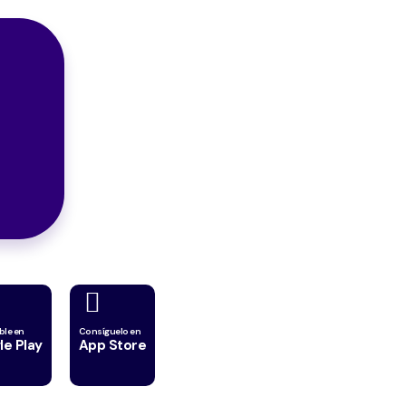
ble en
Consíguelo en
e Play
App Store