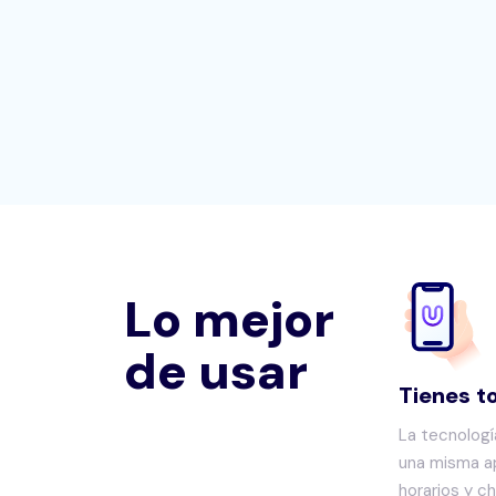
Lo mejor
de usar
Tienes t
La tecnologí
una misma ap
horarios y c